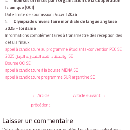
4.
Bourses offertes par l’Organisation de la Coopération
Islamique (OCI)
Date limite de soumission :
6 avril 2025
5.
Olympiade universitaire mondiale de langue anglaise
2025 – Jordanie
Informations complémentaires à transmettre dès réception des
détails finaux.
appel à candidature au programme étudiants-convention PEC SE
اوللامبياد اللغة الانجليزية الاردن 2025 SE
Bourse OCI SE
appel à candidature à la bourse MENA SE
appel à candidature programme SUR argentine SE
←
Article
Article suivant
→
précédent
Laisser un commentaire
Votre adresse e-mail ne sera pas publiée.
Les champs obligatoires