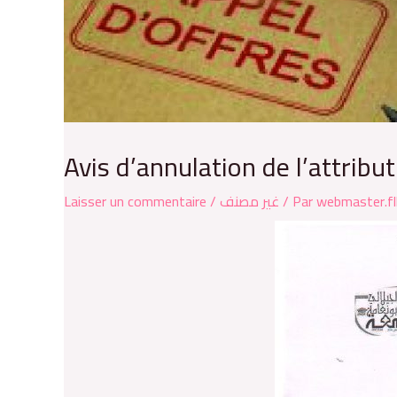
Avis d’annulation de l’attrib
Laisser un commentaire
/
غير مصنف
/ Par
webmaster.fl