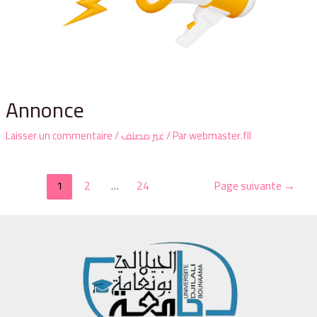
Annonce
Laisser un commentaire
/
غير مصنف
/ Par
webmaster.fll
Pagination
1
2
…
24
Page suivante
→
des
publications