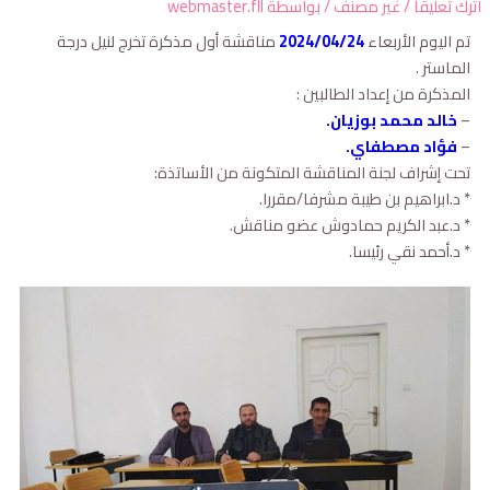
ترك تعليقاً
/
غير مصنف
/ بواسطة
webmaster.fll
تم اليوم الأربعاء
2024/04/24
مناقشة أول مذكرة تخرج لنيل درجة
الماستر .
المذكرة من إعداد الطالبين :
–
خالد محمد بوزيان.
–
فؤاد مصطفاي.
تحت إشراف لجنة المناقشة المتكونة من الأساتذة:
* د.ابراهيم بن طيبة مشرفا/مقررا.
* د.عبد الكريم حمادوش عضو مناقش.
* د.أحمد نقي رئيسا.