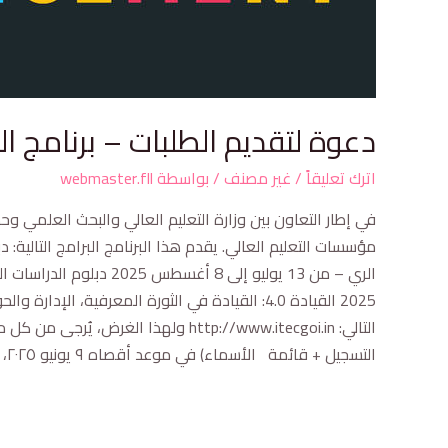
دعوة لتقديم الطلبات – برنامج التعاون
اترك تعليقاً
/
غير مصنف
/ بواسطة
webmaster.fll
التسجيل + قائمة الأسماء) في موعد أقصاه ٩ يونيو ٢٠٢٥، لإحالتها إلى الجهات المختصة خلال الإطار الزمني المحددAppel à candidature au programme ITEC 2025 à diffuser
Posts
pagination