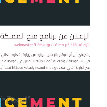
الإعلان عن برنامج منح المملكة الع
اترك تعليقاً
/
غير مصنف
/ بواسطة
webmaster.fll
يشرفني أن أوافيكم بالإعلان الوارد من وزارة التعليم العا
عبر الرابط التالي: https://studyinsaudi.moe.gov.sa تمتد آجال التسجيل إلى غاية 30 أكتوبر 2025 منحة المملكة السعودية 20252026