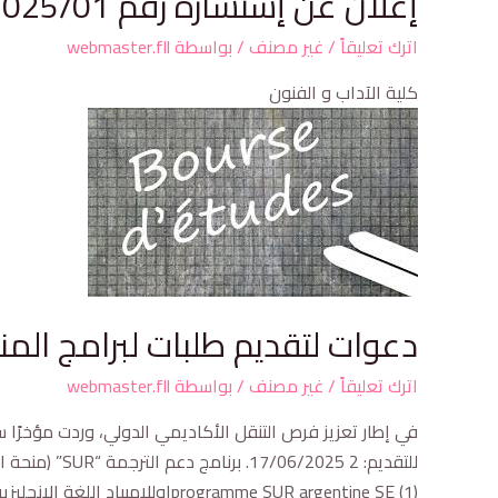
إعلان عن إستشارة رقم 2025/01
اترك تعليقاً
/
غير مصنف
/ بواسطة
webmaster.fll
كلية الآداب و الفنون
دعوات لتقديم طلبات لبرامج المنح
اترك تعليقاً
/
غير مصنف
/ بواسطة
webmaster.fll
programme SUR argentine SE (1)اوللامبياد اللغة الانجليزية الاردن 2025 SE (1)appel à candidature au programme étudiants-convention PEC SE (1)