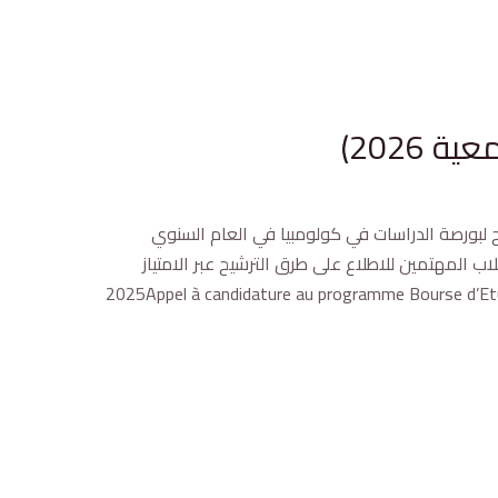
2026)
شح لبورصة الدراسات في كولومبيا في العام السنوي
ب المهتمين للاطلاع على طرق الترشيح عبر الامتياز
https://web.icete تاريخ انتهاء قبول الترشيحات: 13 يونيو 2025Appel à candidature au programme Bourse d’Etude Colombie 2025-