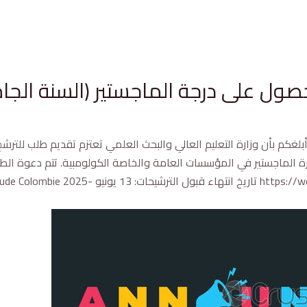
ل على درجة الماجستير (السنة الجامعية 
أبلغكم بأن وزارة التعليم العالي والبحث العلمي تعتزم تقديم طلب للتر
رة الماجستير في المؤسسات العامة والخاصة الكولومبية. تتم دعوة الطلا
التالي: x.gov.co/becas/beca.colombia-extranjeros