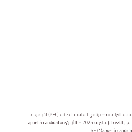
في إطار تعزيز فرص التنقل الأكاديمي الدولي، وردت مؤخرًا سلسلة من الدعوات لتقديم طلبات لبرامج منح دراسية دولية متنوعة: 1. المنحة البرازيلية – برنامج اتفاقية الطلاب (PEC) آخر موعد
للتقديم: 17/06/2025 2. برنامج دعم الترجمة “SUR” (منحة الأرجنتين) آخر موعد للتقديم: 01/10/2025 3. أولمبياد الجامعات العالمية في اللغة الإنجليزية 2025 – الأردنappel à candidature