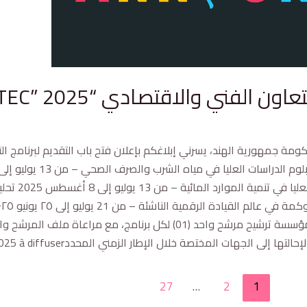
 الفني والاقتصادي “ITEC” 2025
التالي: http://www.itecgoi.in ولهذا الغرض، يُرجى من كل مؤسسة ترشيح مرشح
27
…
2
1