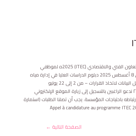
في إطار التعاون بين وزارة التعليم العالي والبحث العلمي وحكومة جمهورية الهند، يسرني إبلاغكم بإعلان فتح باب التقديم لبرنامج التعاون الفني والاقتصادي (ITEC) 2025ه لموظفي
مؤسسات التعليم العالي. يقدم هذا البرنامج البرامج التالية: دبلوم الدراسات العليا في مياه الشرب والصرف الصحي – من 13 يوليو إلى 8 أغسطس 2025 دبلوم الدراسات العليا في إدارة مياه
الري – من 13 يوليو إلى 8 أغسطس 2025 دبلوم الدراسات العليا في تنمية الموارد المائية – من 13 يوليو إلى 8 أغسطس 2025 تحليل البيانات لاتخاذ القرارات – من 2 إلى 22 يوليو
2025 القيادة 4.0: القيادة في الثورة المعرفية، الإدارة والحوكمة في عالم القيادة الرقمية الناشئة – من 21 يوليو إلى ٢٥ يونيو ٢٠٢٥ ندعو الراغبين بالتسجيل إلى زيارة الموقع الإلكتروني
 واحد (01) لكل برنامج، مع مراعاة ملف المرشح وارتباطه باحتياجات المؤسسة. يجب أن تصلنا الطلبات (استمارة
الصفحة التالية
←