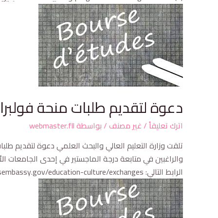
دعوة لتقديم طلبات منحة فولبراي
اترك تعليقاً
/
غير مصنف
/ بواسطة
webmaster.fll
تلقت وزارة التعليم العالي والبحث العلمي دعوة لتقديم طلب
والراغبين في متابعة درجة الماجستير في إحدى الجامعات الأمر
الرابط التالي: https://dz.usembassy.gov/education-culture/exchanges/ آخر موعد لتقديم الطلبات: 12/06/2025Appel à candidature au programme fulbright foreign student SE