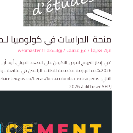
منحة الدراسات في كولومبيا للحصو
اترك تعليقاً
/
غير مصنف
/ بواسطة
webmaster.fll
“في إطار الترويج لفرص التكوين على الصعيد الدولي، أود أن 
2026.هذه البورصة مخصصة للطلاب الراغبين في متابعة دو
2026 à diffuser SEPJ