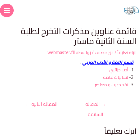
ائمة عناوين مذكرات التخرج لطلبة
لسنة الثانية ماستر
ترك تعليقاً
/
غير مصنف
/ بواسطة
webmaster.fll
قسم اللغة و الأدب العربي
:
1-
أدب جزائري
2-
لسانيات عامة
3-
نقد حديث و معاصر
→
المقالة
المقالة التالية
←
السابقة
ترك تعليقاً