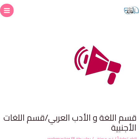
سم اللغة و الأدب العربي/قسم اللغات
لأجنبية
ترك تعليقاً
/
غير مصنف
/ بواسطة
webmaster.fll