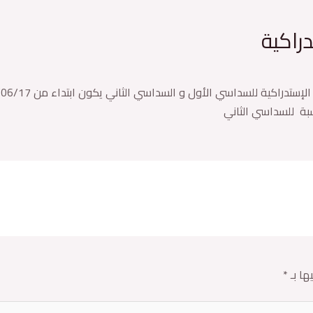
راكية
ها بـ
*