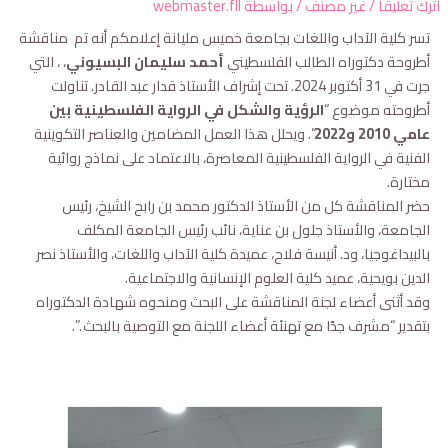
ترك تعليقاً
/
غير مصنف
/ بواسطة
webmaster.fll
تسر كلية الآداب واللغات بجامعة خميس مليانة إعلامكم أنه تم مناقشة
أطروحة دكتوراه الطالب الفلسطيني
أحمد سليمان البسيوني
، ، التي
جرت في 31 أكتوبر 2024. تحت إشراف الأستاذ قدار عبد القادر. تناولت
أطروحته موضوع “
الرؤية والشكل في الرواية الفلسطينية بين
عامي 2010 و2022
“. ويحلل هذا العمل المضامين والعناصر التكوينية
الفنية في الرواية الفلسطينية المعاصرة، بالاعتماد على نماذج روائية
مختارة.
حضر المناقشة كل من الأستاذ الدكتور محمد بن رابح الشيخ، رئيس
الجامعة، والأستاذ جلول بن عناية، نائب رئيس الجامعة المكلف
بالبيداغوجيا، ود. أنيسة فلاح، عميدة كلية الآداب واللغات، والأستاذ نصر
الدين بويحية، عميد كلية العلوم الإنسانية والاجتماعية.
وقد أثنى أعضاء لجنة المناقشة على البحث ومنحوه شهادة الدكتوراه
بتقدير “مشرف جدًا مع تهنئة أعضاء اللجنة مع التوصية بالبحث .”.