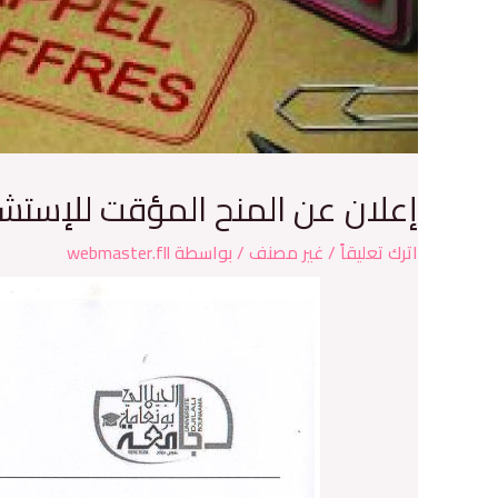
إعلان عن المنح المؤقت للإستشارة رقم
اترك تعليقاً
/
غير مصنف
/ بواسطة
webmaster.fll