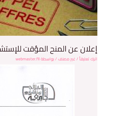
إعلان عن المنح المؤقت للإستشارة رقم
اترك تعليقاً
/
غير مصنف
/ بواسطة
webmaster.fll