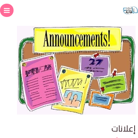
علانات