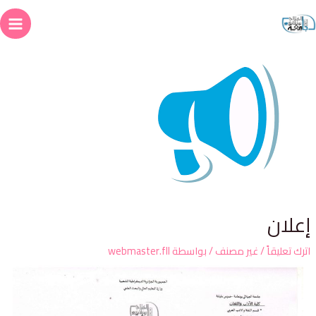
علان
ترك تعليقاً
/
غير مصنف
/ بواسطة
webmaster.fll