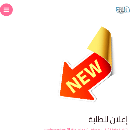
علان للطلبة
ترك تعليقاً
/
غير مصنف
/ بواسطة
webmaster.fll