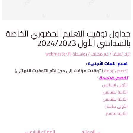
داول توقيت التعليم الحضوري الخاصة
السداسي الأول 2024/2023
ترك تعليقاً
/
غير مصنف
/ بواسطة
webmaster.fll
قسم اللغات الأجنبية :
تخصص ترجمة
(
توقيت مؤقت إلى حين نشر التوقيت النهائي
)
تخصص فرنسية
:
الأولى ليسانس
الثانية ليسانس
الثالثة ليسانس
الأولى ماستر
الثانية ماستر
→
المقالة
المقالة التالية
←