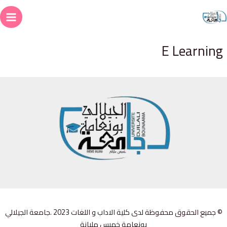
خطي
لى
ain
لمحتوى
enu
E Learning
© جميع الحقوق محفوظة لدى كلية الاداب و اللغات 2023 .جامعة الجيلالي
بونعامة خميس مليانة