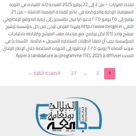
لاتخاذ القرارات – من 2 إلى 22 يوليو 2025 القيادة 4.0: القيادة في الثورة
المعرفية، الإدارة والحوكمة في عالم القيادة الرقمية الناشئة – من 21
يوليو إلى ٢٥ يونيو ٢٠٢٥ ندعو الراغبين بالتسجيل إلى زيارة الموقع الإلكتروني
التالي: http://www.itecgoi.in ولهذا الغرض، يُرجى من كل مؤسسة ترشيح
مرشح واحد (01) لكل برنامج، مع مراعاة ملف المرشح وارتباطه باحتياجات
المؤسسة. يجب أن تصلنا الطلبات (استمارة التسجيل + قائمة الأسماء) في
موعد أقصاه ٩ يونيو ٢٠٢٥، لإحالتها إلى الجهات المختصة خلال الإطار الزمني
المحددAppel à candidature au programme ITEC 2025 à diffuser
Posts
1
2
…
27
الصفحة التالية
←
pagination