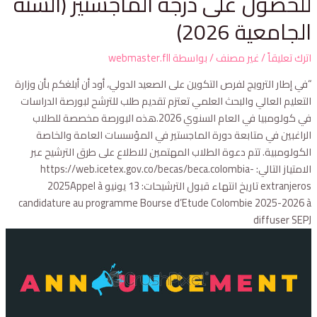
للحصول على درجة الماجستير (السنة
الجامعية 2026)
اترك تعليقاً
/
غير مصنف
/ بواسطة
webmaster.fll
“في إطار الترويج لفرص التكوين على الصعيد الدولي، أود أن أبلغكم بأن وزارة
التعليم العالي والبحث العلمي تعتزم تقديم طلب للترشح لبورصة الدراسات
في كولومبيا في العام السنوي 2026.هذه البورصة مخصصة للطلاب
الراغبين في متابعة دورة الماجستير في المؤسسات العامة والخاصة
الكولومبية. تتم دعوة الطلاب المهتمين للاطلاع على طرق الترشيح عبر
الامتياز التالي: https://web.icetex.gov.co/becas/beca.colombia-
extranjeros تاريخ انتهاء قبول الترشيحات: 13 يونيو 2025Appel à
candidature au programme Bourse d’Etude Colombie 2025-2026 à
diffuser SEPJ