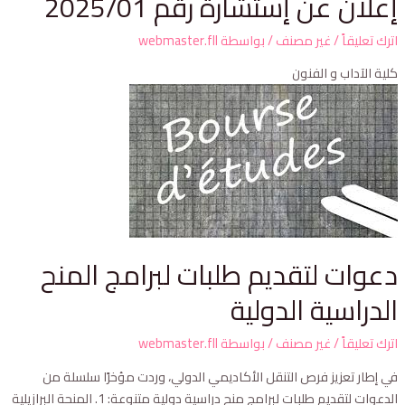
إعلان عن إستشارة رقم 2025/01
اترك تعليقاً
/
غير مصنف
/ بواسطة
webmaster.fll
كلية الآداب و الفنون
دعوات لتقديم طلبات لبرامج المنح
الدراسية الدولية
اترك تعليقاً
/
غير مصنف
/ بواسطة
webmaster.fll
في إطار تعزيز فرص التنقل الأكاديمي الدولي، وردت مؤخرًا سلسلة من
الدعوات لتقديم طلبات لبرامج منح دراسية دولية متنوعة: 1. المنحة البرازيلية