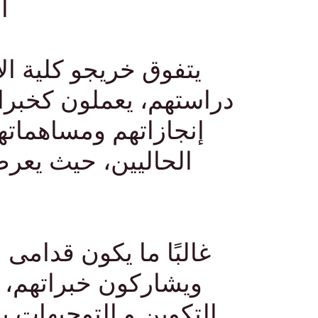
ا
يتفوق خريجو كلية الا
دراستهم، يعملون كخبراء
إنجازاتهم ومساهمات
الحاليين، حيث يعر
غالبًا ما يكون قدامى
ويشاركون خبراتهم، 
التكوين و التوجيهات ب