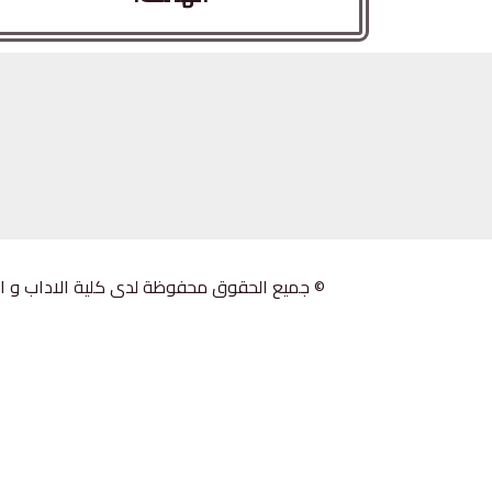
© جميع الحقوق محفوظة لدى كلية الاداب و اللغات 2023 .جامعة الجيلالي بونعامة خ